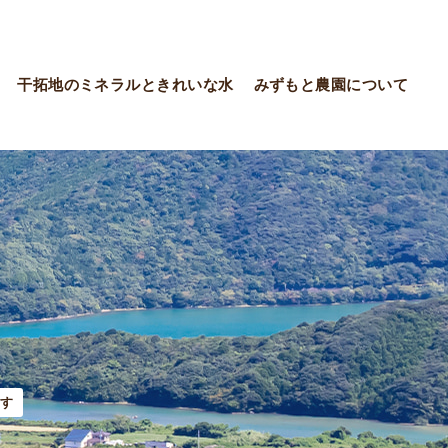
干拓地のミネラルときれいな水
みずもと農園について
す